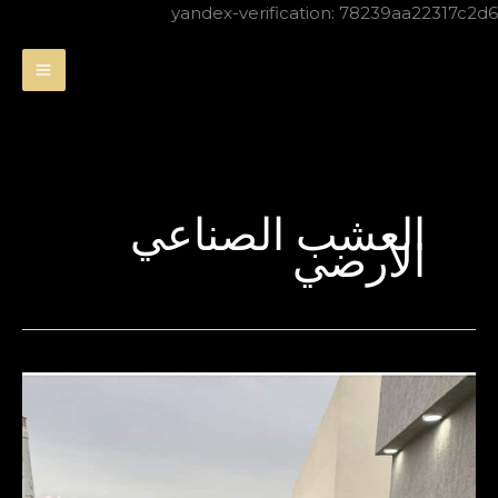
تخطي
yandex-verification: 78239aa22317c2d6
إلى
المحتوى
العشب الصناعي
الأرضي
افضل
تصميم
حدائق
بالظهران