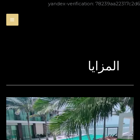
تخطي
yandex-verification: 78239aa22317c2d6
إلى
المحتوى
المزايا
عشب
صناعي
في
الجُبيل