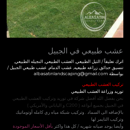
عشب طبيعي في الجبيل
اترك تعليقاً
/
الثيل الطبيعي
,
العشب الطبيعي
,
النجيله الطبيعي
,
تنسيق حدائق
,
زراعه طبيعيه
,
عشب الدمام
,
عشب طبيعي الجبيل
/
بواسطة
albasatinlandscaping@gmail.com
تركيب العشب الطبيعي
توريد وزراعة العشب الطبيعي
نحن بفضل الله أفضل شركة في توريد وتركيب العشب الطبيعي
في الجبيل بجميع أنواعه ( C200 و الياباني والأمريكي )
بالإضافه الى السماد . وتركيب شبكة مياه ري كامله أوتوماتيك
وتركيب التايمر لها
وأيضا يوجد صيانه شهريه / كل هذا واكثر
بأقل الأسعار الموجودة