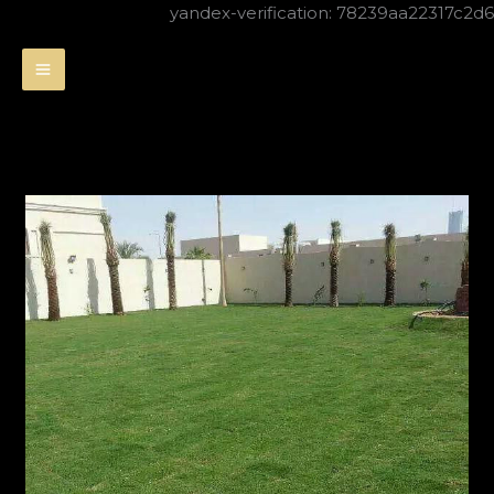
تخطي
yandex-verification: 78239aa22317c2d6
إلى
المحتوى