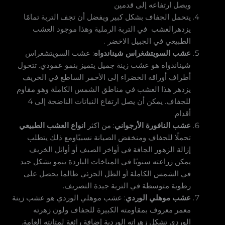
ويصل ارتفاعه إلى قدمين
يتحمل الجفاف بشكل كبير ويفضل أن تجف التربة تمامًا
يزدهرالعشب في التربة الرملية وهذا موجود العشب
الطبيعي في الجبيل الاخضر .
عشب السويتشغراس شيناندواه
: عشب السويتشغراس
شيناندواه هو عشب زينة جميل يتميز بنمو عمودي. تتحول
أطراف أوراقه الخضراء إلى الأحمر الساطع في الخريف
يزدهر هذا العشب في مناطق الشمس الكاملة وهو مقاوم
للجفاف. يمكن أن يصل ارتفاع النباتات الناضجة إلى 4
أقدام.
عشب النافورة الأرجواني
: من اكثر
انواع العشب الطبيعي
تحملًا للجفاف ومنخفض الصيانة نسبيًاومع ذلك يتطلب
إزالة الزهور الجافة في أواخر الصيف أو أوائل الخريف
يمكن زراعته سنويًا في المناخات الباردة ينمو بشكل جيد
في الشمس الكاملة أو الظل الجزئي طالما يحصل على
رطوبة متوسطة في التربة جيدة التصريف.
عشب موهلي الوردي
: عشب موهلي الوردي هو عشب زينة
معمر معروف بمقاومته الكبيرة للجفاف ولون زهرته
الوردي تشكل زهراته الوردية إضافة رائعة لمتانته العامة.