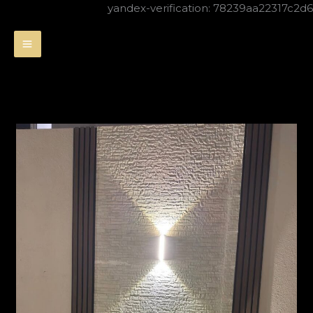
تخطي
yandex-verification: 78239aa22317c2d6
إلى
المحتوى